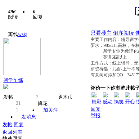
[
496
0
阅读
回复
只看楼主
倒序阅读
离线
wskj
主要工作内容：辅导留学
要求：
985/211高校，
所学专业为数理化或
英语6级以上
工作方式：线上辅导，无
薪资待遇：几百
-上千不
有意向可添加
QQ：345
初学乍练
评价一下你浏览此帖
2
发帖
啄木币
精彩
感动
搞笑
开心
21
鲜花
回复
1
加关注
举报
发消息
发帖
回复
返回列表
快速回复