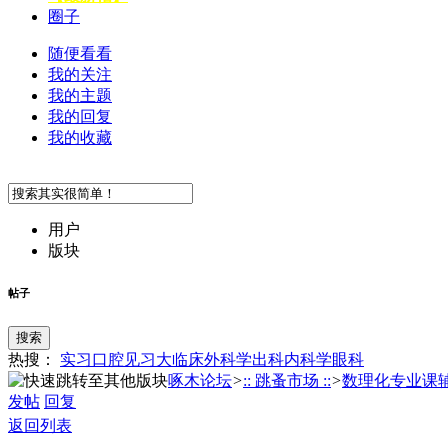
圈子
随便看看
我的关注
我的主题
我的回复
我的收藏
用户
版块
帖子
搜索
热搜：
实习
口腔
见习
大临床
外科学
出科
内科学
眼科
啄木论坛
>
:: 跳蚤市场 ::
>
数理化专业课
发帖
回复
返回列表