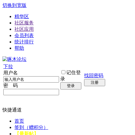
切换到宽版
精华区
社区服务
社区应用
会员列表
统计排行
帮助
下拉
记住登
用户名
找回密码
录
注册
密 码
登录
快捷通道
首页
签到（赠积分）
【最新帖】