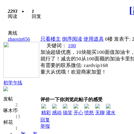
[
2293
1
阅读
回复
离线
只看楼主
倒序阅读
使用道具
0楼
发表于: 2
zhaoxin656
关键词：
100
加油超级优惠，10块能买100面值加油卡，
就行了！减去的50从100面额的加油卡里
有需要的联系微信: cardvip168
量大从优哦！欢迎商家加盟！
初学乍练
发帖
评价一下你浏览此帖子的感受
2
啄木币
精彩
感动
搞笑
开心
愤怒
无聊
灌水
13
回复
鲜花
举报
1
加
发