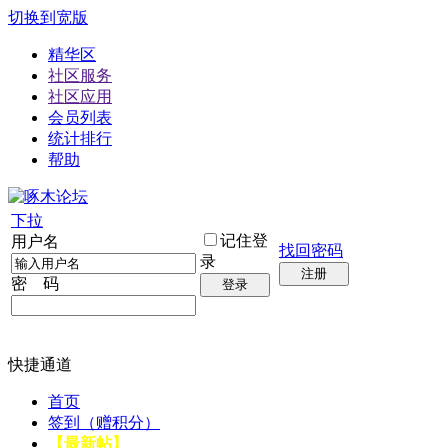
切换到宽版
精华区
社区服务
社区应用
会员列表
统计排行
帮助
下拉
记住登
用户名
找回密码
录
注册
密 码
登录
快捷通道
首页
签到（赠积分）
【最新帖】