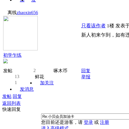
关注
消息
离线
zhaoxin656
只看该作者
1楼
发表于:
新人初来乍到，如有
初学乍练
2
发帖
啄木币
回复
13
鲜花
举报
1
加关注
发消息
发帖
回复
返回列表
快速回复
您目前还是游客，请
登录
或
注册
进入高级模式