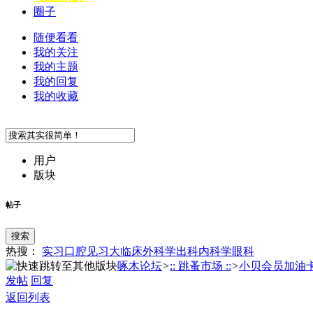
圈子
随便看看
我的关注
我的主题
我的回复
我的收藏
用户
版块
帖子
搜索
热搜：
实习
口腔
见习
大临床
外科学
出科
内科学
眼科
啄木论坛
>
:: 跳蚤市场 ::
>
小贝会员加油
发帖
回复
返回列表