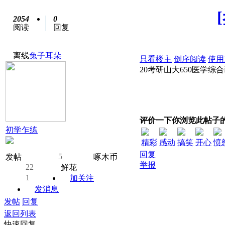
2054
0
阅读
回复
离线
兔子耳朵
只看楼主
倒序阅读
使用
20考研山大650医学综合
评价一下你浏览此帖子
初学乍练
精彩
感动
搞笑
开心
愤
回复
5
发帖
啄木币
举报
22
鲜花
1
加关注
发消息
发帖
回复
返回列表
快速回复