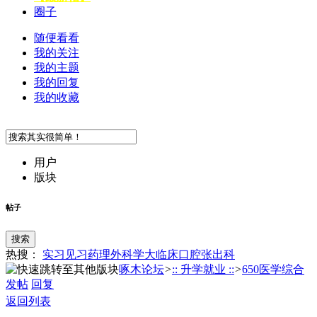
圈子
随便看看
我的关注
我的主题
我的回复
我的收藏
用户
版块
帖子
搜索
热搜：
实习
见习
药理
外科学
大临床
口腔
张
出科
啄木论坛
>
:: 升学就业 ::
>
650医学综合
发帖
回复
返回列表