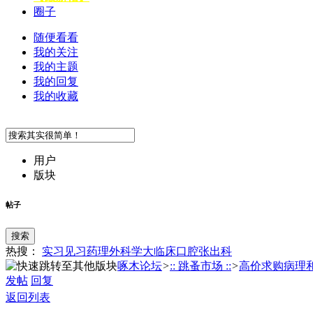
圈子
随便看看
我的关注
我的主题
我的回复
我的收藏
用户
版块
帖子
搜索
热搜：
实习
见习
药理
外科学
大临床
口腔
张
出科
啄木论坛
>
:: 跳蚤市场 ::
>
高价求购病理和内
发帖
回复
返回列表