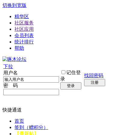
切换到宽版
精华区
社区服务
社区应用
会员列表
统计排行
帮助
下拉
记住登
用户名
找回密码
录
注册
密 码
登录
快捷通道
首页
签到（赠积分）
【最新帖】