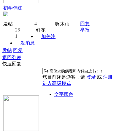
初学乍练
4
回复
发帖
啄木币
26
举报
鲜花
1
加关注
发消息
发帖
回复
返回列表
快速回复
您目前还是游客，请
登录
或
注册
进入高级模式
文字颜色