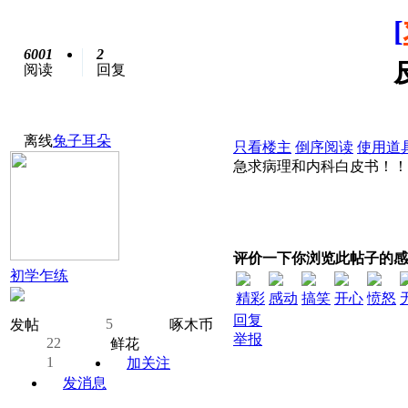
[
6001
2
阅读
回复
离线
兔子耳朵
只看楼主
倒序阅读
使用道
急求病理和内科白皮书！！价格
评价一下你浏览此帖子的感
初学乍练
精彩
感动
搞笑
开心
愤怒
回复
5
发帖
啄木币
举报
22
鲜花
1
加关注
发消息