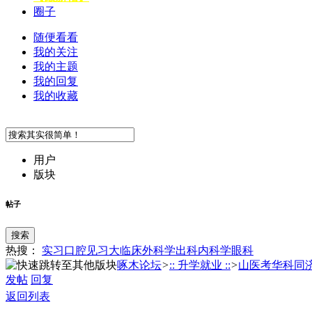
圈子
随便看看
我的关注
我的主题
我的回复
我的收藏
用户
版块
帖子
搜索
热搜：
实习
口腔
见习
大临床
外科学
出科
内科学
眼科
啄木论坛
>
:: 升学就业 ::
>
山医考华科同济竞
发帖
回复
返回列表