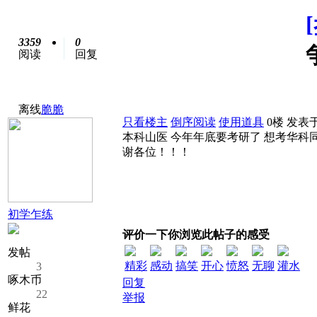
3359
0
阅读
回复
离线
脆脆
只看楼主
倒序阅读
使用道具
0楼
发表于:
本科山医 今年年底要考研了 想考华科
谢各位！！！
初学乍练
评价一下你浏览此帖子的感受
发帖
精彩
感动
搞笑
开心
愤怒
无聊
灌水
3
啄木币
回复
22
举报
鲜花