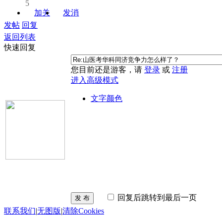
5
加关
发消
注
息
发帖
回复
返回列表
快速回复
您目前还是游客，请
登录
或
注册
进入高级模式
文字颜色
回复后跳转到最后一页
发 布
联系我们
|
无图版
|
清除Cookies