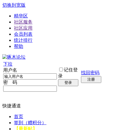
切换到宽版
精华区
社区服务
社区应用
会员列表
统计排行
帮助
下拉
记住登
用户名
找回密码
录
注册
密 码
登录
快捷通道
首页
签到（赠积分）
【最新帖】