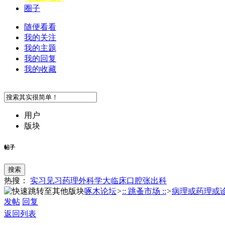
圈子
随便看看
我的关注
我的主题
我的回复
我的收藏
用户
版块
帖子
搜索
热搜：
实习
见习
药理
外科学
大临床
口腔
张
出科
啄木论坛
>
:: 跳蚤市场 ::
>
病理或药理或诊断
发帖
回复
返回列表