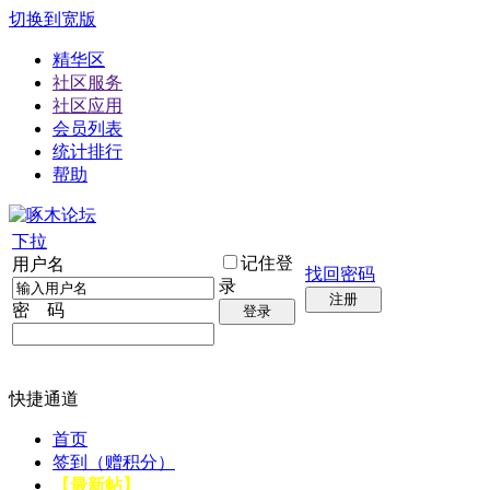
切换到宽版
精华区
社区服务
社区应用
会员列表
统计排行
帮助
下拉
记住登
用户名
找回密码
录
注册
密 码
登录
快捷通道
首页
签到（赠积分）
【最新帖】