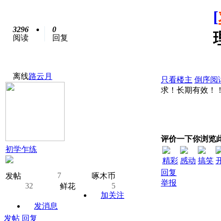
[
3296
0
阅读
回复
离线
路云月
只看楼主
倒序阅
求！长期有效！
评价一下你浏览
初学乍练
精彩
感动
搞笑
回复
7
发帖
啄木币
举报
32
5
鲜花
加关注
发消息
发帖
回复