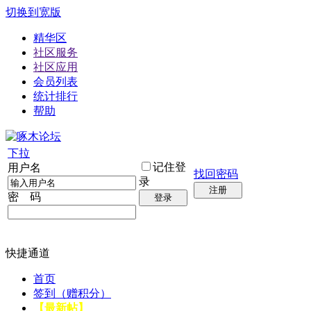
切换到宽版
精华区
社区服务
社区应用
会员列表
统计排行
帮助
下拉
记住登
用户名
找回密码
录
注册
密 码
登录
快捷通道
首页
签到（赠积分）
【最新帖】