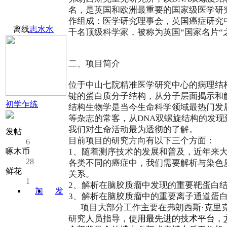
名，是英国和欧洲最重要的国家级医学研
作组成：医学研究理事会，英国癌症研究
离线
志水水
千名顶级科学家，被称为英国“国家名片“
二、项目简介
位于中山七院精准医学研究中心的病理结
键的蛋白质分子结构，从分子层面揭示和
初学乍练
结构生物学是当今生命科学领域最热门发展最为迅
等杂志的常客，从DNA双螺旋结构的发
我们对生命活动最为透彻的了解。
发帖
目前项目的研究方向有以下三个方面：
6
啄木币
1
、随着测序技术的发展和普及，近年来
28
各类不同的癌症中，我们需要解析与染色
鲜花
关系。
1
2
、解析在脑胶质瘤中发现的重要靶蛋白结
加
发
3
、解析在脑胶质瘤中的重要离子通道蛋
关注
消息
项目大部分工作主要在弗朗西斯·克里
研究人员指导，
使用最先进的技术平台，