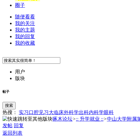
圈子
随便看看
我的关注
我的主题
我的回复
我的收藏
用户
版块
帖子
搜索
热搜：
实习
口腔
见习
大临床
外科学
出科
内科学
眼科
啄木论坛
>
:: 升学就业 ::
>
中山大学附属第七
发帖
回复
返回列表