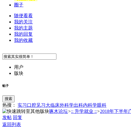
圈子
随便看看
我的关注
我的主题
我的回复
我的收藏
用户
版块
帖子
搜索
热搜：
实习
口腔
见习
大临床
外科学
出科
内科学
眼科
啄木论坛
>
:: 升学就业 ::
>
2018年下半年广
发帖
回复
返回列表