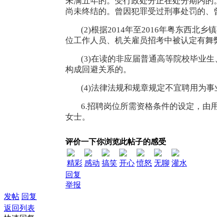
未满五年的。受行政处分正在处分期内的
尚未终结的。曾因犯罪受过刑事处罚的、
(2)根据2014年至2016年粤东
位工作人员、机关雇员招考中被认定有舞
(3)在读的非应届普通高等院校毕业
构成回避关系的。
(4)法律法规和规章规定不宜聘用为
6.招聘岗位所需资格条件的设定，由用人
女士。
评价一下你浏览此帖子的感受
精彩
感动
搞笑
开心
愤怒
无聊
灌水
回复
举报
发帖
回复
返回列表