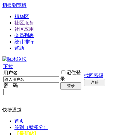
切换到宽版
精华区
社区服务
社区应用
会员列表
统计排行
帮助
下拉
记住登
用户名
找回密码
录
注册
密 码
登录
快捷通道
首页
签到（赠积分）
【最新帖】