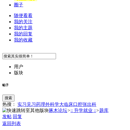
圈子
随便看看
我的关注
我的主题
我的回复
我的收藏
用户
版块
帖子
搜索
热搜：
实习
见习
药理
外科学
大临床
口腔
张
出科
啄木论坛
>
:: 升学就业 ::
>
题库
发帖
回复
返回列表