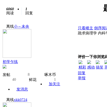
6060
1
阅读
回复
离线
小～未央
只看楼主
倒序阅
跪求病理学 内科
评价一下你浏览
初学乍练
精彩
感动
搞笑
回复
8
发帖
啄木币
举报
40
1
鲜花
加关注
发消息
离线
xkk0724