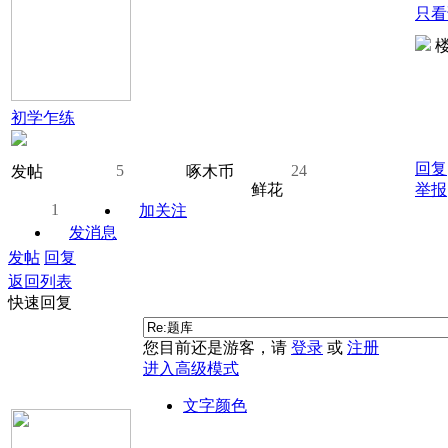
只看
楼
初学乍练
回复
5
24
发帖
啄木币
鲜花
举报
1
加关注
发消息
发帖
回复
返回列表
快速回复
您目前还是游客，请
登录
或
注册
进入高级模式
文字颜色