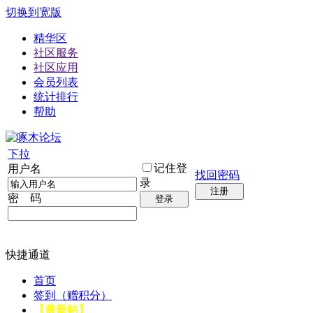
切换到宽版
精华区
社区服务
社区应用
会员列表
统计排行
帮助
下拉
记住登
用户名
找回密码
录
注册
密 码
登录
快捷通道
首页
签到（赠积分）
【最新帖】