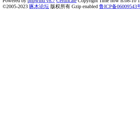
Powered by
phpwind v8.7
Certificate
Copyright Time now is:08-10 1
©2005-2023
啄木论坛
版权所有 Gzip enabled
鲁ICP备06009543