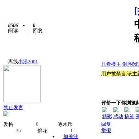
8506
0
阅读
回复
离线
小溪2001
只看楼主
倒序阅
用户被禁言,该主
评价一下你浏览
禁止发言
精彩
感动
搞笑
8
回复
发帖
啄木币
36
1
举报
鲜花
加关注