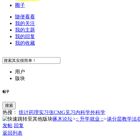
圈子
随便看看
我的关注
我的主题
我的回复
我的收藏
用户
版块
帖子
搜索
热搜：
统计
药理
实习
张
CMG
见习
内科学
外科学
啄木论坛
>
:: 升学就业 ::
>
谈分层教学法在高
发帖
回复
返回列表