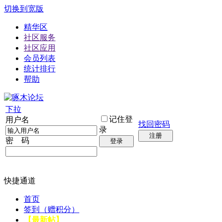
切换到宽版
精华区
社区服务
社区应用
会员列表
统计排行
帮助
下拉
记住登
用户名
找回密码
录
注册
密 码
登录
快捷通道
首页
签到（赠积分）
【最新帖】