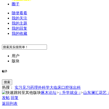
圈子
随便看看
我的关注
我的主题
我的回复
我的收藏
用户
版块
帖子
搜索
热搜：
实习
见习
药理
外科学
大临床
口腔
张
出科
啄木论坛
>
:: 升学就业 ::
>
山东澜汇花艺：课
发帖
回复
返回列表