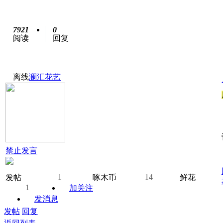
7921
0
阅读
回复
离线
澜汇花艺
禁止发言
1
14
发帖
啄木币
鲜花
1
加关注
发消息
发帖
回复