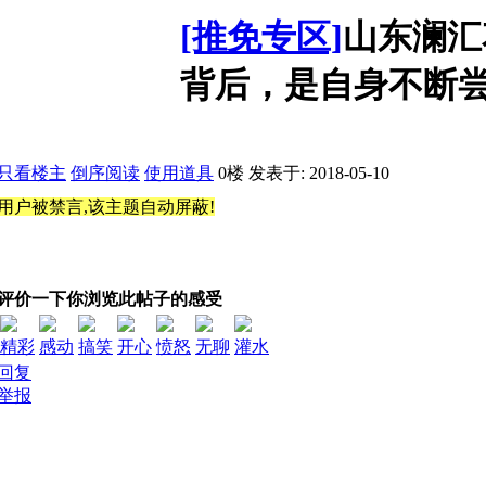
[推免专区]
山东澜汇
背后，是自身不断
只看楼主
倒序阅读
使用道具
0楼
发表于: 2018-05-10
用户被禁言,该主题自动屏蔽!
评价一下你浏览此帖子的感受
精彩
感动
搞笑
开心
愤怒
无聊
灌水
回复
举报