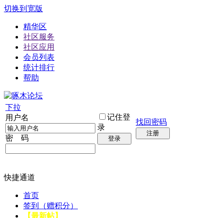
切换到宽版
精华区
社区服务
社区应用
会员列表
统计排行
帮助
下拉
记住登
用户名
找回密码
录
注册
密 码
登录
快捷通道
首页
签到（赠积分）
【最新帖】