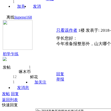
1
加关
发消
注
息
离线
liupeng168
只看该作者
1楼
发表于: 2018-
学长您好：
今年准备报整形外，山大哪个
初学乍练
1
发帖
啄木币
回复
12
鲜花
举报
1
加关注
发消息
发帖
回复
返回列表
快速回复