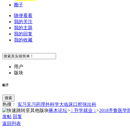
圈子
随便看看
我的关注
我的主题
我的回复
我的收藏
用户
版块
帖子
搜索
热搜：
实习
见习
药理
外科学
大临床
口腔
张
出科
啄木论坛
>
:: 升学就业 ::
>
2018齐鲁医学部
发帖
回复
返回列表