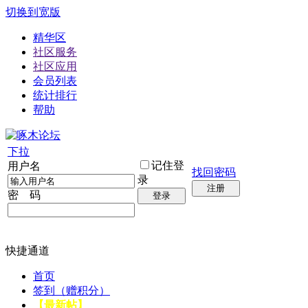
切换到宽版
精华区
社区服务
社区应用
会员列表
统计排行
帮助
下拉
记住登
用户名
找回密码
录
注册
密 码
登录
快捷通道
首页
签到（赠积分）
【最新帖】