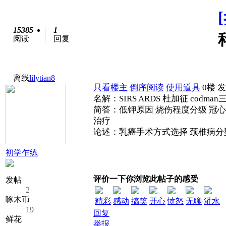
15385
1
阅读
回复
离线
lilytian8
只看楼主
倒序阅读
使用道具
0楼
发
名解：SIRS ARDS 杜加征 codman
简答：低钾原因 烧伤程度分级 冠
治疗
论述：乳癌手术方式选择 颈椎病分
初学乍练
评价一下你浏览此帖子的感受
发帖
2
啄木币
精彩
感动
搞笑
开心
愤怒
无聊
灌水
19
回复
鲜花
举报