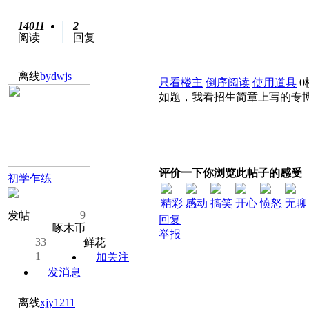
14011
2
阅读
回复
离线
bydwjs
只看楼主
倒序阅读
使用道具
0
如题，我看招生简章上写的专
评价一下你浏览此帖子的感受
初学乍练
精彩
感动
搞笑
开心
愤怒
无聊
9
发帖
回复
啄木币
举报
33
鲜花
1
加关注
发消息
离线
xjy1211