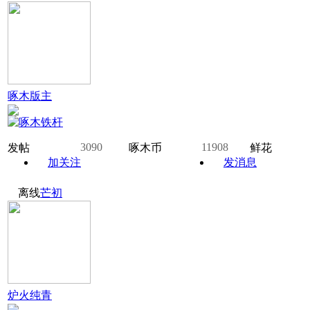
啄木版主
3090
11908
发帖
啄木币
鲜花
加关注
发消息
离线
芒初
炉火纯青