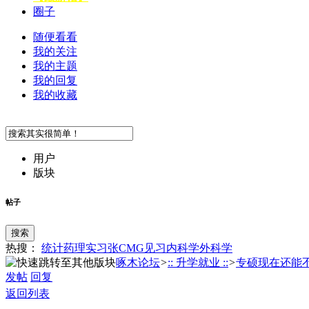
圈子
随便看看
我的关注
我的主题
我的回复
我的收藏
用户
版块
帖子
搜索
热搜：
统计
药理
实习
张
CMG
见习
内科学
外科学
啄木论坛
>
:: 升学就业 ::
>
专硕现在还能不能
发帖
回复
返回列表