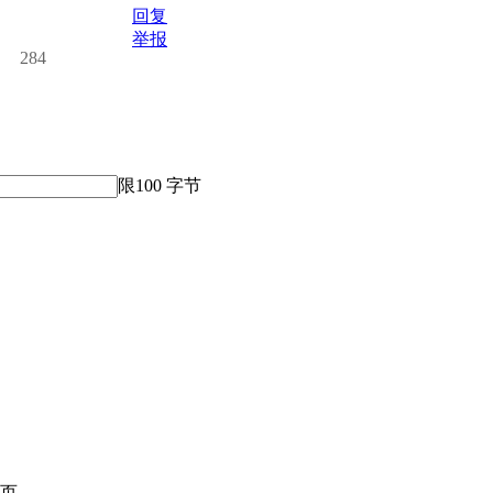
回复
举报
284
限100 字节
页