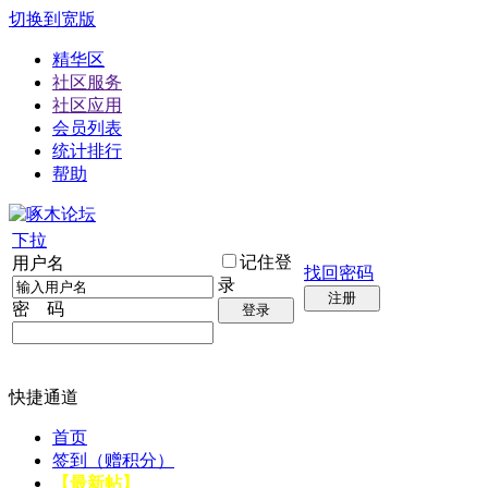
切换到宽版
精华区
社区服务
社区应用
会员列表
统计排行
帮助
下拉
记住登
用户名
找回密码
录
注册
密 码
登录
快捷通道
首页
签到（赠积分）
【最新帖】