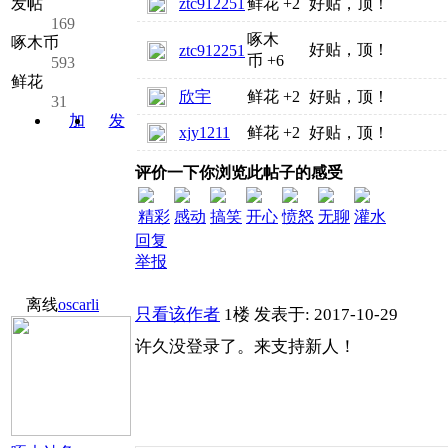
发帖
ztc912251
鲜花
+2
好贴，顶！
169
啄木
啄木币
好贴，顶！
ztc912251
币
+6
593
鲜花
欣宇
鲜花
+2
好贴，顶！
31
加
发
xjy1211
鲜花
+2
好贴，顶！
关注
消息
评价一下你浏览此帖子的感受
精彩
感动
搞笑
开心
愤怒
无聊
灌水
回复
举报
离线
oscarli
只看该作者
1楼
发表于: 2017-10-29
许久没登录了。来支持新人！