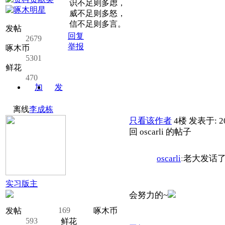
识不足则多虑，
威不足则多怒，
信不足则多言。
发帖
回复
2679
举报
啄木币
5301
鲜花
470
加
发
关注
消息
离线
李成栋
只看该作者
4楼
发表于: 20
回 oscarli 的帖子
oscarli
:
老大发话
实习版主
会努力的~
169
发帖
啄木币
593
鲜花