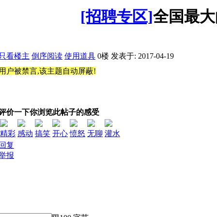
[招聘专区]
全国最大
只看楼主
倒序阅读
使用道具
0楼
发表于: 2017-04-19
用户被禁言,该主题自动屏蔽!
评价一下你浏览此帖子的感受
精彩
感动
搞笑
开心
愤怒
无聊
灌水
回复
举报