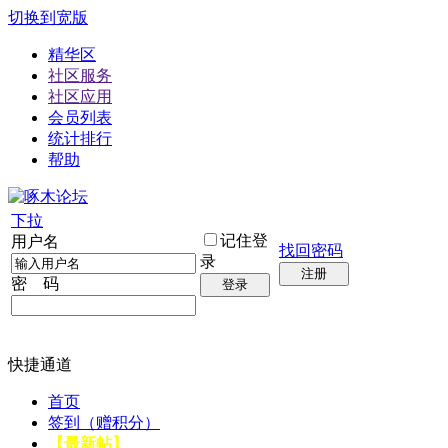
切换到宽版
精华区
社区服务
社区应用
会员列表
统计排行
帮助
下拉
记住登
用户名
找回密码
录
注册
密 码
登录
快捷通道
首页
签到（赠积分）
【最新帖】