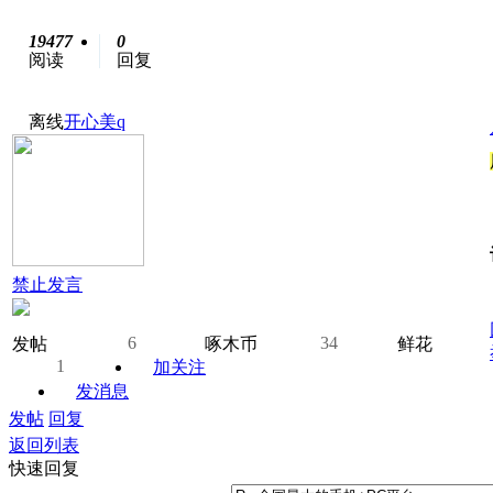
19477
0
阅读
回复
离线
开心美q
禁止发言
6
34
发帖
啄木币
鲜花
1
加关注
发消息
发帖
回复
返回列表
快速回复