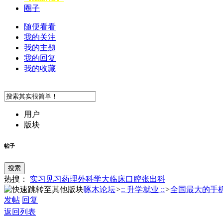
圈子
随便看看
我的关注
我的主题
我的回复
我的收藏
用户
版块
帖子
搜索
热搜：
实习
见习
药理
外科学
大临床
口腔
张
出科
啄木论坛
>
:: 升学就业 ::
>
全国最大的手机
发帖
回复
返回列表