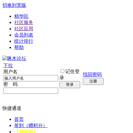
切换到宽版
精华区
社区服务
社区应用
会员列表
统计排行
帮助
下拉
记住登
用户名
找回密码
录
注册
密 码
登录
快捷通道
首页
签到（赠积分）
【最新帖】