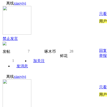
离线
xiaoyiyi
只看
用户
禁止发言
回复
7
28
发帖
啄木币
举报
鲜花
1
加关注
发消息
离线
xiaoyiyi
只看
用户