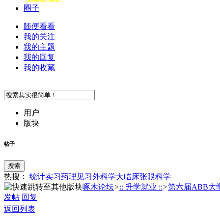
圈子
随便看看
我的关注
我的主题
我的回复
我的收藏
用户
版块
帖子
搜索
热搜：
统计
实习
药理
见习
外科学
大临床
张
眼科学
啄木论坛
>
:: 升学就业 ::
>
第六届ABB大学
发帖
回复
返回列表