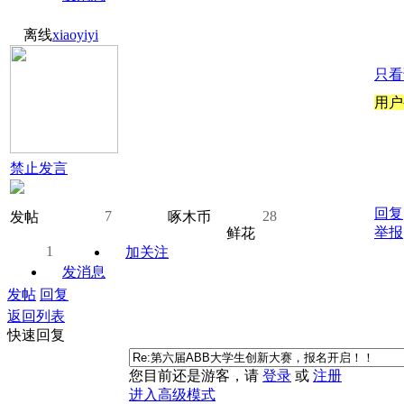
离线
xiaoyiyi
只看
用户
禁止发言
回复
7
28
发帖
啄木币
举报
鲜花
1
加关注
发消息
发帖
回复
返回列表
快速回复
您目前还是游客，请
登录
或
注册
进入高级模式