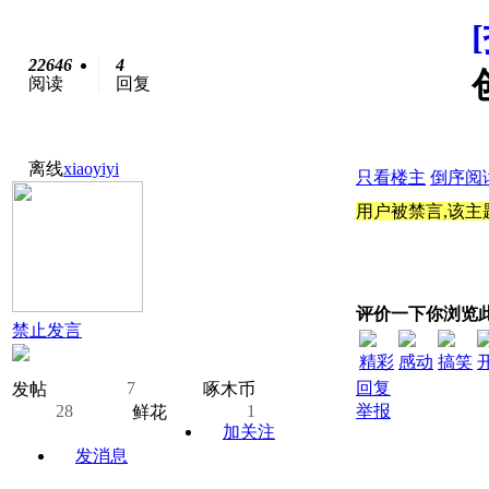
22646
4
阅读
回复
离线
xiaoyiyi
只看楼主
倒序阅
用户被禁言,该主
评价一下你浏览
禁止发言
精彩
感动
搞笑
7
回复
发帖
啄木币
28
1
举报
鲜花
加关注
发消息