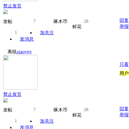
禁止发言
回复
7
28
发帖
啄木币
举报
鲜花
1
加关注
发消息
离线
xiaoyiyi
只看
用户
禁止发言
回复
7
28
发帖
啄木币
举报
鲜花
1
加关注
发消息