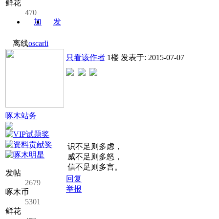
鲜花
470
加
发
关注
消息
离线
oscarli
只看该作者
1楼
发表于: 2015-07-07
啄木站务
识不足则多虑，
威不足则多怒，
信不足则多言。
发帖
回复
2679
举报
啄木币
5301
鲜花