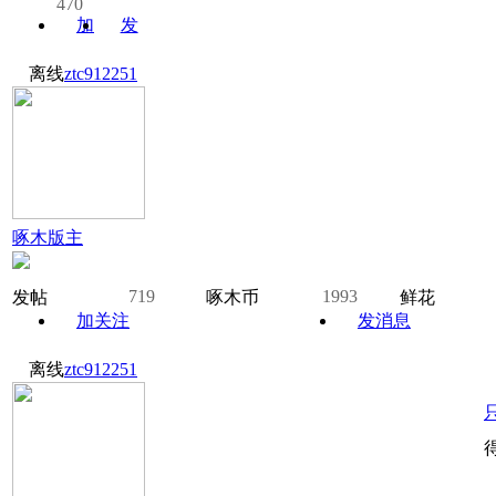
470
加
发
关注
消息
离线
ztc912251
啄木版主
719
1993
发帖
啄木币
鲜花
加关注
发消息
离线
ztc912251