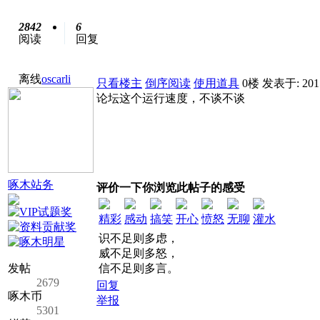
2842
6
阅读
回复
离线
oscarli
只看楼主
倒序阅读
使用道具
0楼
发表于: 2015
论坛这个运行速度，不谈不谈
啄木站务
评价一下你浏览此帖子的感受
精彩
感动
搞笑
开心
愤怒
无聊
灌水
识不足则多虑，
威不足则多怒，
发帖
信不足则多言。
2679
回复
啄木币
举报
5301