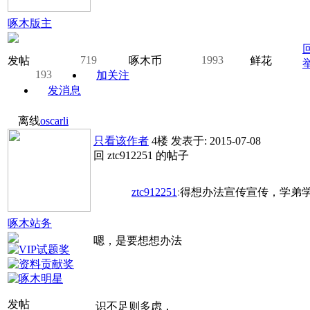
啄木版主
719
1993
发帖
啄木币
鲜花
193
加关注
发消息
离线
oscarli
只看该作者
4楼
发表于: 2015-07-08
回 ztc912251 的帖子
ztc912251
:
得想办法宣传宣传，学弟学妹
啄木站务
嗯，是要想想办法
发帖
识不足则多虑，