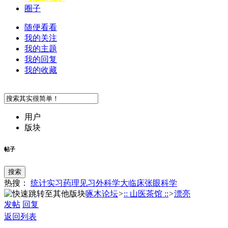
圈子
随便看看
我的关注
我的主题
我的回复
我的收藏
用户
版块
帖子
搜索
热搜：
统计
实习
药理
见习
外科学
大临床
张
眼科学
啄木论坛
>
:: 山医茶馆 ::
>
漂亮
发帖
回复
返回列表