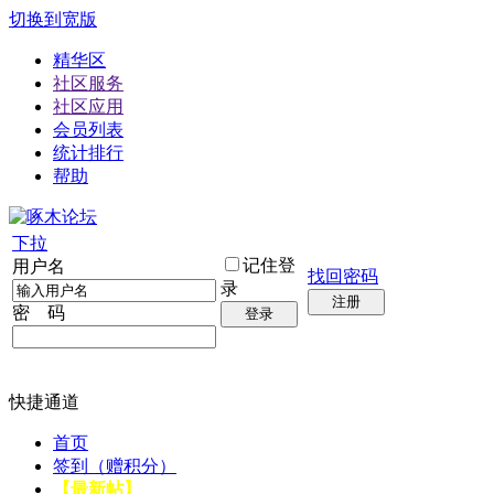
切换到宽版
精华区
社区服务
社区应用
会员列表
统计排行
帮助
下拉
记住登
用户名
找回密码
录
注册
密 码
登录
快捷通道
首页
签到（赠积分）
【最新帖】