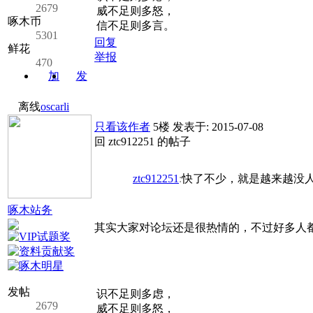
2679
威不足则多怒，
啄木币
信不足则多言。
5301
回复
鲜花
举报
470
加
发
关注
消息
离线
oscarli
只看该作者
5楼
发表于: 2015-07-08
回 ztc912251 的帖子
ztc912251
:
快了不少，就是越来越没人
啄木站务
其实大家对论坛还是很热情的，不过好多人
发帖
识不足则多虑，
2679
威不足则多怒，