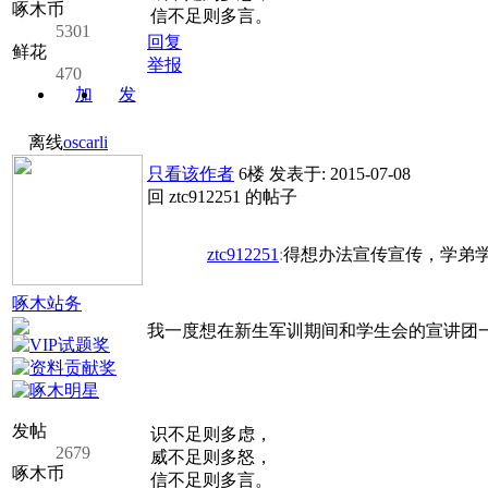
啄木币
信不足则多言。
5301
回复
鲜花
举报
470
加
发
关注
消息
离线
oscarli
只看该作者
6楼
发表于: 2015-07-08
回 ztc912251 的帖子
ztc912251
:
得想办法宣传宣传，学弟学妹
啄木站务
我一度想在新生军训期间和学生会的宣讲团
发帖
识不足则多虑，
2679
威不足则多怒，
啄木币
信不足则多言。