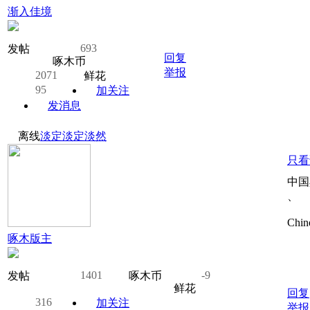
渐入佳境
693
发帖
回复
啄木币
举报
2071
鲜花
95
加关注
发消息
离线
淡定淡定淡然
只看
中国
、
Chin
啄木版主
1401
-9
发帖
啄木币
鲜花
回复
316
加关注
举报