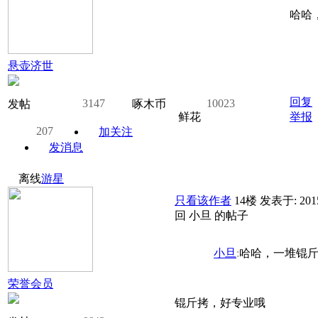
哈哈
悬壶济世
回复
3147
10023
发帖
啄木币
鲜花
举报
207
加关注
发消息
离线
游星
只看该作者
14楼
发表于: 2015
回 小旦 的帖子
小旦
:
哈哈，一堆锟斤
荣誉会员
锟斤拷，好专业哦