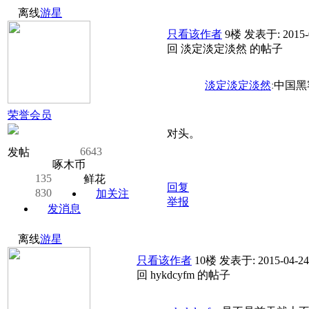
离线
游星
只看该作者
9楼
发表于: 2015-
回 淡定淡定淡然 的帖子
淡定淡定淡然
:
中国黑客、C
荣誉会员
对头。
6643
发帖
啄木币
135
鲜花
回复
830
加关注
举报
发消息
离线
游星
只看该作者
10楼
发表于: 2015-04-24
回 hykdcyfm 的帖子