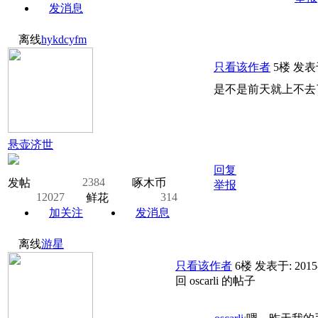
发消息
离线
hykdcyfm
只看该作者
5楼
发表于:
是不是前天就上不去了
悬壶济世
回复
2384
发帖
啄木币
举报
12027
314
鲜花
加关注
发消息
离线
游星
只看该作者
6楼
发表于: 2015-
回 oscarli 的帖子