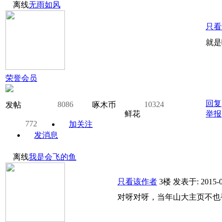
离线
无雨如风
只看
就是
荣誉会员
回复
8086
10324
发帖
啄木币
鲜花
举报
772
加关注
发消息
离线
我是会飞的鱼
只看该作者
3楼
发表于: 2015-0
对呀对呀，当年山大主页不也