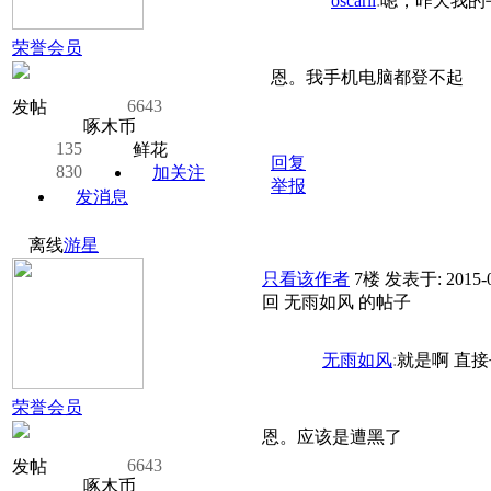
oscarli
:
嗯，昨天我的
荣誉会员
恩。我手机电脑都登不起
6643
发帖
啄木币
135
鲜花
回复
830
加关注
举报
发消息
离线
游星
只看该作者
7楼
发表于: 2015-0
回 无雨如风 的帖子
无雨如风
:
就是啊 直接
荣誉会员
恩。应该是遭黑了
6643
发帖
啄木币