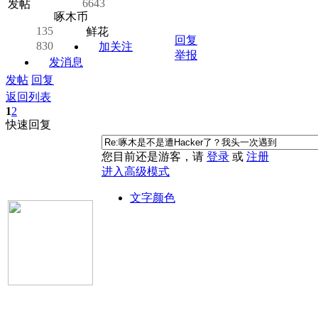
6643
发帖
啄木币
135
鲜花
回复
830
加关注
举报
发消息
发帖
回复
返回列表
1
2
快速回复
您目前还是游客，请
登录
或
注册
进入高级模式
文字颜色