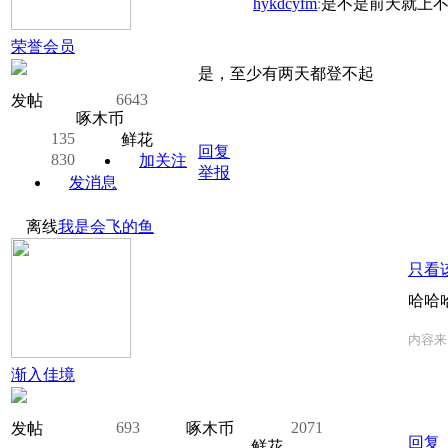
hykdcyfm
:
是不是前天就上不去
荣誉会员
是，至少有两天都登不起
6643
发帖
啄木币
135
鲜花
回复
830
加关注
举报
发消息
离线
我是会飞的鱼
只看
哈哈
内容来
渐入佳境
693
2071
发帖
啄木币
回复
鲜花