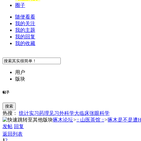
圈子
随便看看
我的关注
我的主题
我的回复
我的收藏
用户
版块
帖子
搜索
热搜：
统计
实习
药理
见习
外科学
大临床
张
眼科学
啄木论坛
>
:: 山医茶馆 ::
>
啄木是不是遭Hac
发帖
回复
返回列表
1
2