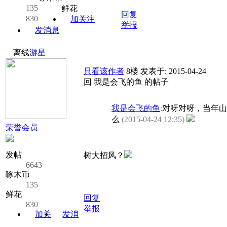
135
鲜花
回复
830
加关注
举报
发消息
离线
游星
只看该作者
8楼
发表于: 2015-04-24
回 我是会飞的鱼 的帖子
我是会飞的鱼
:
对呀对呀，当年山
么
(2015-04-24 12:35)
荣誉会员
发帖
树大招风？
6643
啄木币
135
鲜花
回复
830
举报
加关
发消
注
息