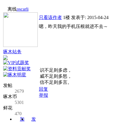
离线
oscarli
只看该作者
1楼
发表于: 2015-04-24
嗯，昨天我的手机压根就进不去～
啄木站务
识不足则多虑，
威不足则多怒，
信不足则多言。
发帖
回复
2679
举报
啄木币
5301
鲜花
470
加
发
关注
消息