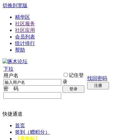
切换到宽版
精华区
社区服务
社区应用
会员列表
统计排行
帮助
下拉
记住登
用户名
找回密码
录
注册
密 码
登录
快捷通道
首页
签到（赠积分）
【最新帖】