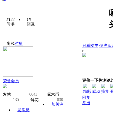
5144
15
阅读
回复
离线
游星
只看楼主
倒序阅
rt
评价一下你浏览
荣誉会员
精彩
感动
搞笑
6643
发帖
啄木币
回复
135
830
鲜花
举报
加关注
发消息