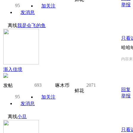
举报
95
加关注
发消息
离线
我是会飞的鱼
只看
哈哈
内容来
渐入佳境
693
2071
发帖
啄木币
回复
鲜花
举报
95
加关注
发消息
离线
小旦
只看