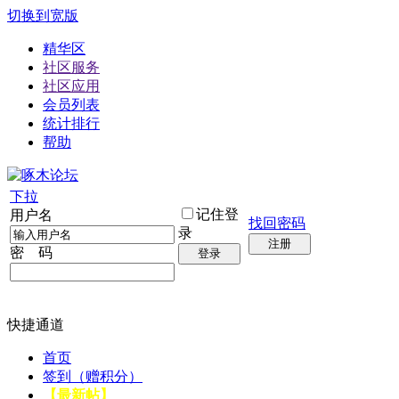
切换到宽版
精华区
社区服务
社区应用
会员列表
统计排行
帮助
下拉
记住登
用户名
找回密码
录
注册
密 码
登录
快捷通道
首页
签到（赠积分）
【最新帖】