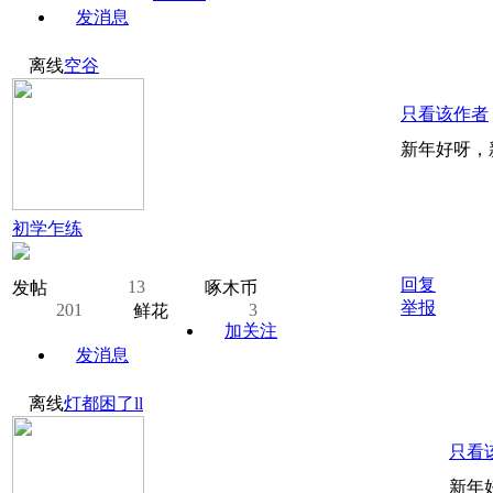
发消息
离线
空谷
只看该作者
新年好呀，
初学乍练
回复
13
发帖
啄木币
举报
201
3
鲜花
加关注
发消息
离线
灯都困了ll
只看
新年