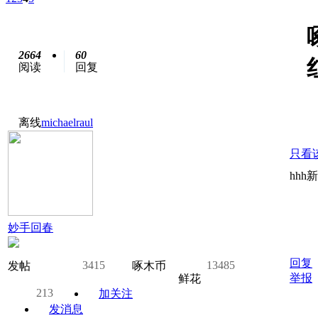
2664
60
阅读
回复
离线
michaelraul
只看
hhh
妙手回春
回复
3415
13485
发帖
啄木币
举报
鲜花
213
加关注
发消息