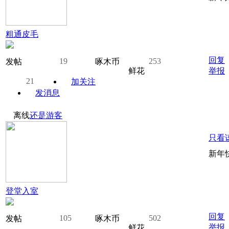
粗通皮毛
回复
19
253
发帖
啄木币
鲜花
举报
21
加关注
发消息
离线
还是游客
只看
新年
登堂入室
回复
105
502
发帖
啄木币
举报
鲜花