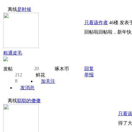
离线
是时候
只看该作者
46楼
发表于:
回帖啦回帖啦，新年快
粗通皮毛
20
回复
发帖
啄木币
212
举报
鲜花
8
加关注
发消息
离线
聪聪的傻傻
只看
得了大