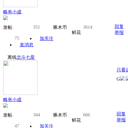
略有小成
回复
351
3614
发帖
啄木币
鲜花
举报
75
加关注
发消息
离线
北斗七星
只看
G
略有小成
回复
344
666
发帖
啄木币
举报
鲜花
47
加关注