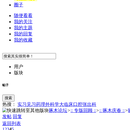
圈子
随便看看
我的关注
我的主题
我的回复
我的收藏
用户
版块
帖子
搜索
热搜：
实习
见习
药理
外科学
大临床
口腔
张
出科
啄木论坛
>
:: 专版回顾 ::
>
:: 啄木庆春 ::
>
发帖
回复
返回列表
1
2
3
4
5