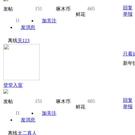
回复
151
665
发帖
啄木币
举报
鲜花
11
加关注
发消息
离线
无123
只看
新年
登堂入室
回复
151
665
发帖
啄木币
举报
鲜花
11
加关注
发消息
离线
太二真人