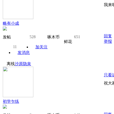
我来
略有小成
回复
528
651
发帖
啄木币
举报
鲜花
11
加关注
发消息
离线
沙原隐泉
只看
祝大
初学乍练