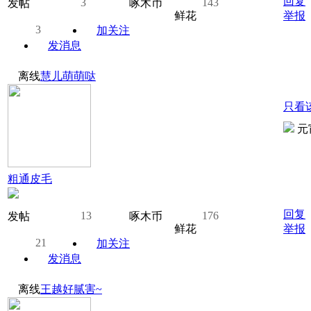
回复
3
143
发帖
啄木币
鲜花
举报
3
加关注
发消息
离线
慧儿萌萌哒
只看
元
粗通皮毛
回复
13
176
发帖
啄木币
鲜花
举报
21
加关注
发消息
离线
王越好腻害~