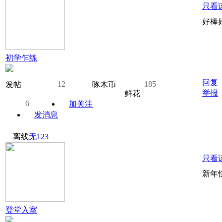
只看
好棒好
初学乍练
回复
12
185
发帖
啄木币
举报
鲜花
6
加关注
发消息
离线
无123
只看
新年
登堂入室