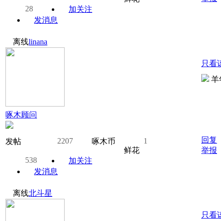
28
加关注
发消息
离线
linana
只看
羊
啄木顾问
回复
2207
1
发帖
啄木币
鲜花
举报
538
加关注
发消息
离线
北斗星
只看