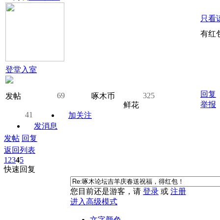
只看
有红
登堂入室
回复
69
325
发帖
啄木币
举报
鲜花
41
加关注
发消息
发帖
回复
返回列表
1
2
3
4
5
快速回复
您目前还是游客，请
登录
或
注册
进入高级模式
文字颜色