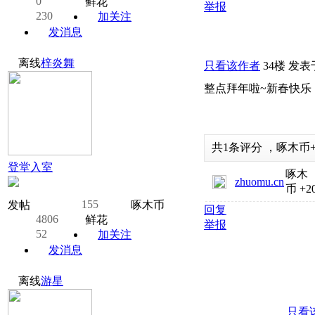
0
鲜花
举报
230
加关注
发消息
离线
梓炎舞
只看该作者
34楼
发表于:
整点拜年啦~新春快乐
共
1
条评分
，
啄木币
登堂入室
啄木
zhuomu.cn
币
+2
155
发帖
啄木币
回复
4806
鲜花
举报
52
加关注
发消息
离线
游星
只看