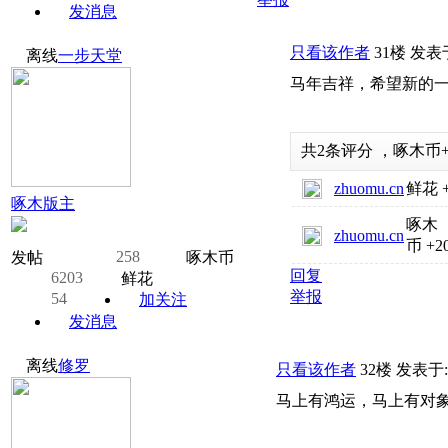
发消息
只看该作者
31楼
发表于:
离线
一步天堂
马年吉祥，希望新的
共
2
条评分
，
啄木币
zhuomu.cn
鲜花
啄木版主
啄木
zhuomu.cn
币
+2
258
发帖
啄木币
回复
6203
鲜花
举报
54
加关注
发消息
离线
修罗
只看该作者
32楼
发表于: 2
马上有鸿运，马上有对