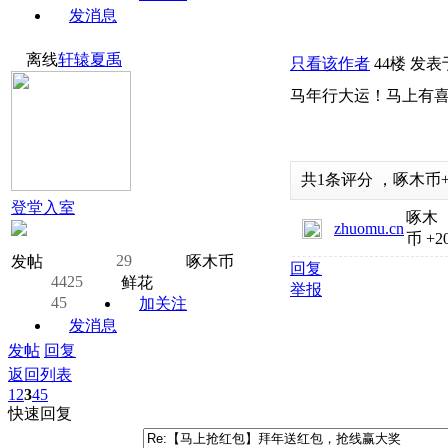
发消息
离线
轩辕夏禹
只看该作者
44楼
发表于:
马年行大运！马上有
共
1
条评分
，
啄木币
登堂入室
啄木
zhuomu.cn
币
+2
29
发帖
啄木币
回复
4425
鲜花
举报
45
加关注
发消息
发帖
回复
返回列表
1
2
3
4
5
快速回复