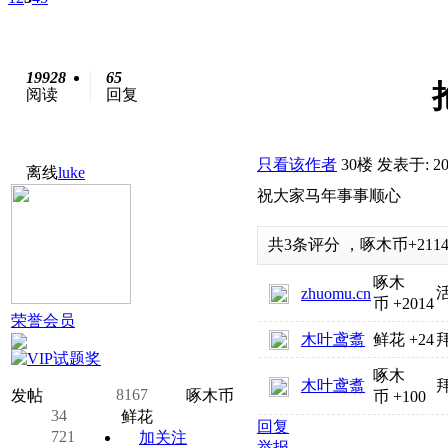
19928
65
阅读
回复
只看该作者
30楼
发表于: 201
离线
luke
祝大家马年事事顺心
共
3
条评分
，
啄木币
+211
啄木
zhuomu.cn
币
+2014
荣誉会员
木叶鸢翥
鲜花
+24
啄木
木叶鸢翥
8167
发帖
啄木币
币
+100
34
鲜花
回复
721
加关注
举报