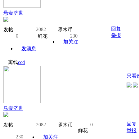
悬壶济世
回复
2082
发帖
啄木币
举报
0
230
鲜花
加关注
发消息
离线
ccd
只看
悬壶济世
回复
2082
0
发帖
啄木币
鲜花
举报
230
加关注