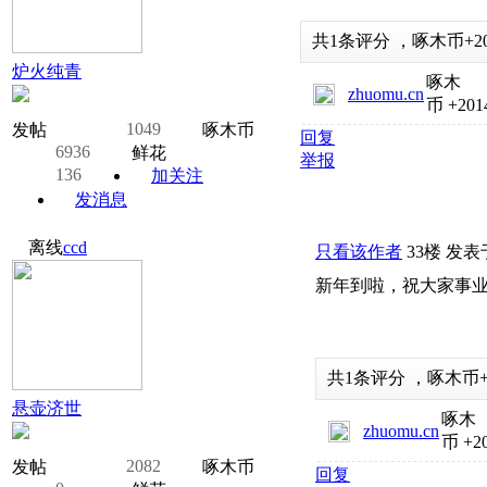
共
1
条评分
，
啄木币
+2
炉火纯青
啄木
zhuomu.cn
币
+201
1049
发帖
啄木币
回复
6936
鲜花
举报
136
加关注
发消息
离线
ccd
只看该作者
33楼
发表于:
新年到啦，祝大家事
共
1
条评分
，
啄木币
悬壶济世
啄木
zhuomu.cn
币
+2
2082
发帖
啄木币
回复