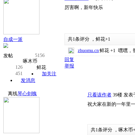
厉害啊，新年快乐
共
1
条评分
，
鲜花
+1
自成一派
zhuomu.cn
鲜花
+1
嘿嘿，
5156
发帖
回复
啄木币
举报
126
鲜花
451
加关注
发消息
离线
琴心剑魄
只看该作者
39楼
发表于:
祝大家在新的一年里
共
1
条评分
，
啄木币