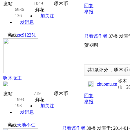
1049
发帖
啄木币
回复
6936
鲜花
举报
136
加关注
发消息
离线
ztc912251
只看该作者
37楼
发表于:
贺岁啊
共
1
条评分
，
啄木币
啄木版主
啄木
zhuomu.cn
币
+2
719
发帖
啄木币
回复
1993
鲜花
举报
193
加关注
发消息
离线
天地不仁
只看该作者
38楼
发表于: 2014-01-