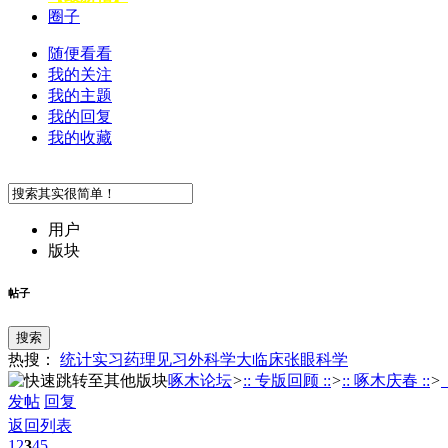
圈子
随便看看
我的关注
我的主题
我的回复
我的收藏
用户
版块
帖子
搜索
热搜：
统计
实习
药理
见习
外科学
大临床
张
眼科学
啄木论坛
>
:: 专版回顾 ::
>
:: 啄木庆春 ::
>
发帖
回复
返回列表
1
2
3
4
5