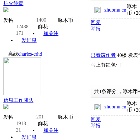
炉火纯青
啄木
zhuomu.cn
币
+2
1400
发帖
啄木币
回复
12438
鲜花
举报
171
加关注
发消息
离线
charles-crhd
只看该作者
40楼
发表于:
马上有红包~！
共
1
条评分
，
啄木币
信息工作团队
啄木
zhuomu.cn
币
+2
201
发帖
啄木币
回复
1918
鲜花
举报
21
加关注
发消息