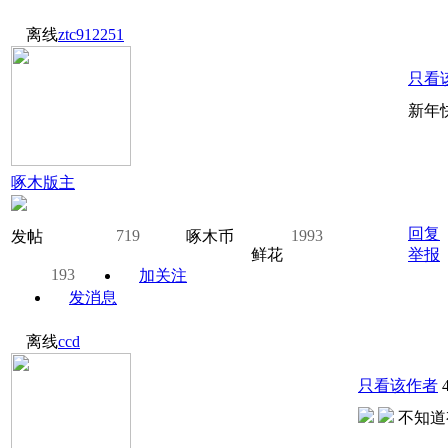
离线
ztc912251
只看
新年
啄木版主
回复
719
1993
发帖
啄木币
鲜花
举报
193
加关注
发消息
离线
ccd
只看该作者
不知道