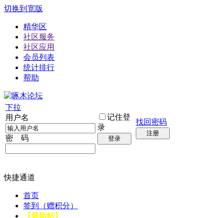
切换到宽版
精华区
社区服务
社区应用
会员列表
统计排行
帮助
下拉
记住登
用户名
找回密码
录
注册
密 码
登录
快捷通道
首页
签到（赠积分）
【最新帖】