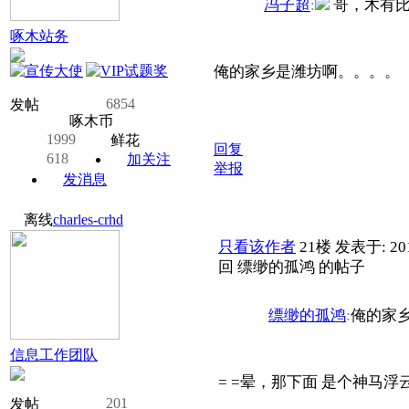
冯子超
:
哥，木有比
啄木站务
俺的家乡是潍坊啊。。。。
6854
发帖
啄木币
1999
鲜花
回复
618
加关注
举报
发消息
离线
charles-crhd
只看该作者
21楼
发表于: 201
回 缥缈的孤鸿 的帖子
缥缈的孤鸿
:
俺的家
信息工作团队
= =晕，那下面 是个神马
201
发帖