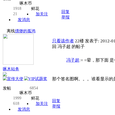
啄木币
1918
鲜花
回复
21
加关注
举报
发消息
离线
缥缈的孤鸿
只看该作者
22楼
发表于: 2012-01
回 冯子超 的帖子
冯子超
:
= =晕，那下面
啄木站务
那个签名图啊。。。谁看显示的是
6854
发帖
啄木币
1999
鲜花
回复
618
加关注
举报
发消息