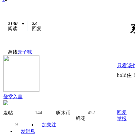
2130
23
阅读
回复
离线
云子秣
只看该
hold住
登堂入室
回复
144
452
发帖
啄木币
鲜花
举报
9
加关注
发消息