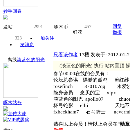
妙手回春
回复
2991
457
发帖
啄木币
鲜花
举报
323
加关注
发消息
只看该作者
17楼
发表于: 2012-01-2
离线
淡蓝色的阳光
— (淡蓝色的阳光) 执行
帖内置顶
操作
春节00:00在线的会员有：
论坛总参谋 缥缈的孤鸿 剪红纱 zjf
rosefinch 870107qq 
隐身会员 念贝的宝 xlpx 
淡蓝色的阳光 apollo07 zhuom
啄木站务
杯弓蛇影 ellii 天地不仁 
fxbeckham7 石马骑士 nevermi
恭喜以上会员！请以上会员在“
勋章