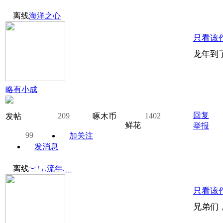
离线
海洋之心
只看该
龙年到
略有小成
回复
209
1402
发帖
啄木币
鲜花
举报
99
加关注
发消息
离线
︶ㄣ.流年.﹎
只看该
兄弟们