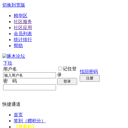
切换到宽版
精华区
社区服务
社区应用
会员列表
统计排行
帮助
下拉
记住登
用户名
找回密码
录
注册
密 码
登录
快捷通道
首页
签到（赠积分）
【最新帖】