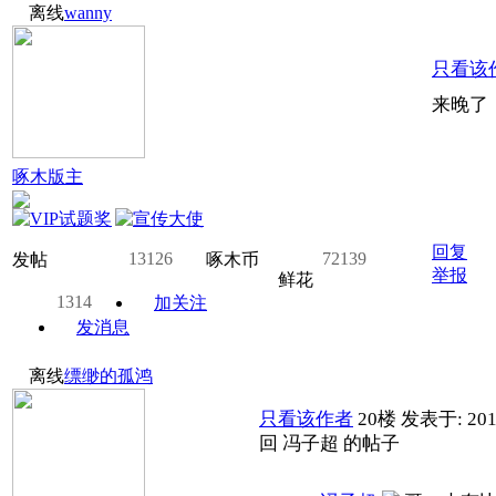
离线
wanny
只看该
来晚了
啄木版主
回复
13126
72139
发帖
啄木币
举报
鲜花
1314
加关注
发消息
离线
缥缈的孤鸿
只看该作者
20楼
发表于: 201
回 冯子超 的帖子