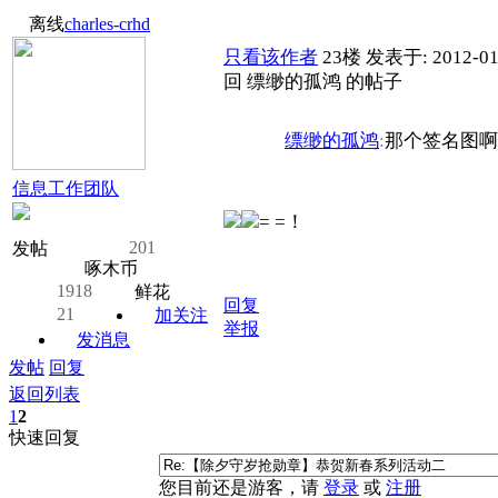
离线
charles-crhd
只看该作者
23楼
发表于: 2012-01
回 缥缈的孤鸿 的帖子
缥缈的孤鸿
:
那个签名图啊
信息工作团队
= =！
201
发帖
啄木币
1918
鲜花
回复
21
加关注
举报
发消息
发帖
回复
返回列表
1
2
快速回复
您目前还是游客，请
登录
或
注册