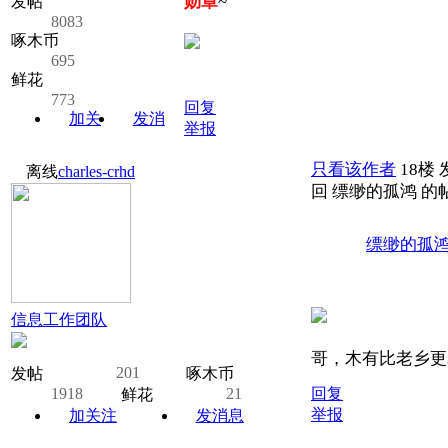
勋章
~
发帖
8083
啄木币
695
鲜花
773
回复
加关
发消
举报
注
息
只看该作者
18楼
离线
charles-crhd
回 缥缈的孤鸿 的
缥缈的孤
信息工作团队
哥，木有比老乡更老
201
发帖
啄木币
1918
21
回复
鲜花
举报
加关注
发消息