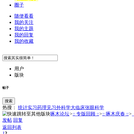
圈子
随便看看
我的关注
我的主题
我的回复
我的收藏
用户
版块
帖子
搜索
热搜：
统计
实习
药理
见习
外科学
大临床
张
眼科学
啄木论坛
>
:: 专版回顾 ::
>
:: 啄木庆春 ::
>
发帖
回复
返回列表
1
2