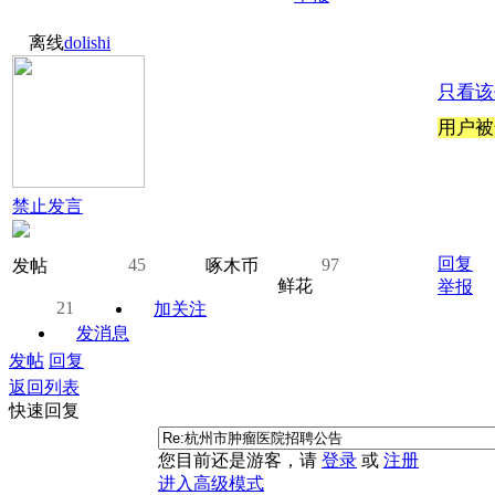
离线
dolishi
只看该
用户被
禁止发言
回复
45
97
发帖
啄木币
鲜花
举报
21
加关注
发消息
发帖
回复
返回列表
快速回复
您目前还是游客，请
登录
或
注册
进入高级模式