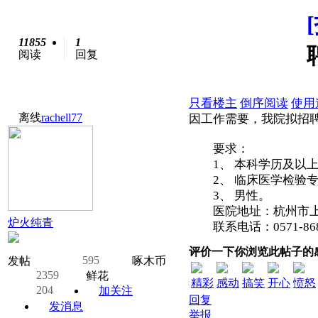
11855
1
阅读
回复
只看楼主
倒序阅读
使用
离线
rachell77
因工作需要，我院拟招
要求：
1、 本科学历及以上
2、 临床医学检验专
3、 男性。
医院地址：杭州市上城
炉火纯青
联系电话：0571-86826
评价一下你浏览此帖子的
595
发帖
啄木币
2359
鲜花
精彩
感动
搞笑
开心
愤怒
204
加关注
回复
发消息
举报