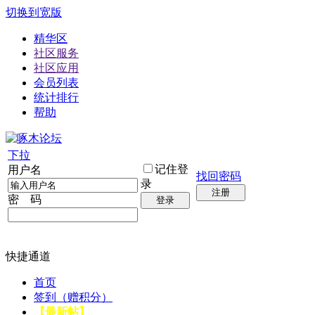
切换到宽版
精华区
社区服务
社区应用
会员列表
统计排行
帮助
下拉
记住登
用户名
找回密码
录
注册
密 码
登录
快捷通道
首页
签到（赠积分）
【最新帖】