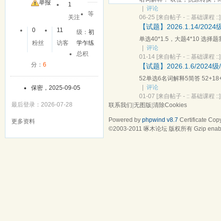
友
举报
1
|
评论
等
06-25
[来自帖子 -
:: 基础课程 ::
]
关注
【试题】2026.1.14/20
0
11
级：
初
单选40*1.5，大题4*10 
粉丝
访客
学乍练
|
评论
总积
01-14
[来自帖子 -
:: 基础课程 ::
]
分：
6
【试题】2026.1.6/20
52单选6名词解释5简答 52+
|
评论
保密，2025-09-05
01-07
[来自帖子 -
:: 基础课程 ::
]
最后登录：2026-07-28
联系我们
|
无图版
|
清除Cookies
Powered by
phpwind v8.7
Certificate
Copy
更多资料
©2003-2011
啄木论坛
版权所有 Gzip enab