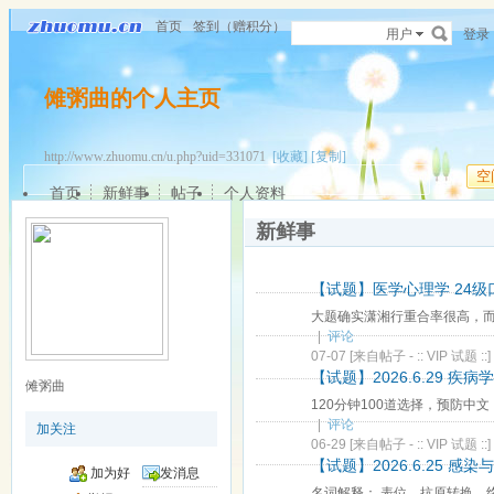
首页
签到（赠积分）
用户
登录
傩粥曲的个人主页
http://www.zhuomu.cn/u.php?uid=331071
[收藏]
[复制]
空
首页
新鲜事
帖子
个人资料
新鲜事
【试题】医学心理学 24级口腔
大题确实潇湘行重合率很高，而
|
评论
07-07
[来自帖子 -
:: VIP 试题 ::
]
【试题】2026.6.29 疾
傩粥曲
120分钟100道选择，预防中
|
评论
加关注
06-29
[来自帖子 -
:: VIP 试题 ::
]
【试题】2026.6.25 感
加为好
发消息
名词解释： 表位，抗原转换，终宿