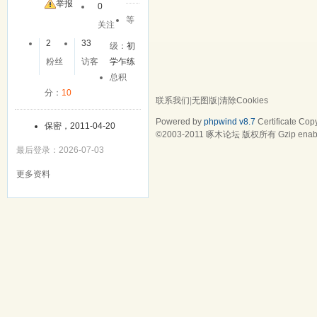
友
举报
0
等
关注
2
33
级：
初
粉丝
访客
学乍练
总积
分：
10
联系我们
|
无图版
|
清除Cookies
Powered by
phpwind v8.7
Certificate
Copy
保密，2011-04-20
©2003-2011
啄木论坛
版权所有 Gzip enab
最后登录：2026-07-03
更多资料