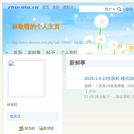
首页
签到（赠积分）
用户
登录
林敬暄的个人主页
http://www.zhuomu.cn/u.php?uid=330647
[收藏]
[复制]
空
首页
新鲜事
帖子
个人资料
新鲜事
2026.1.9 23生医科 模
选择：一共有10道选择题（20
|
评论
01-09
[来自帖子 -
:: 基础课程 ::
]
林敬暄
加关注
加为好
发消息